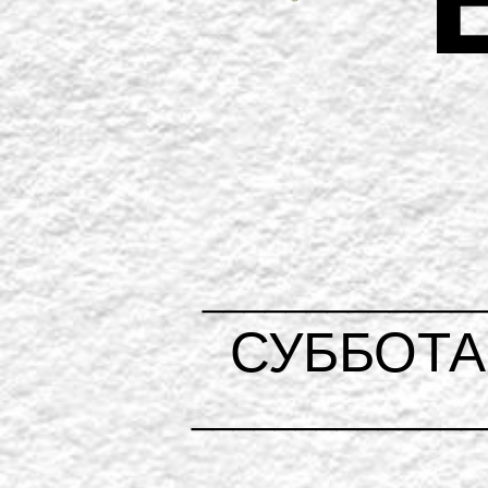
_____________
СУББОТА
______________