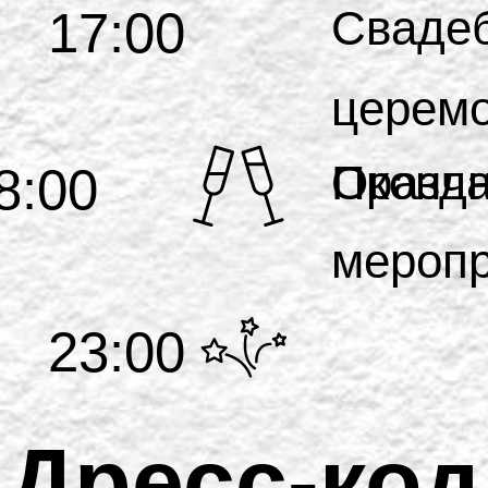
Сваде
17:00
церем
Оконч
Праздн
8:00
мероп
23:00
Дресс-код