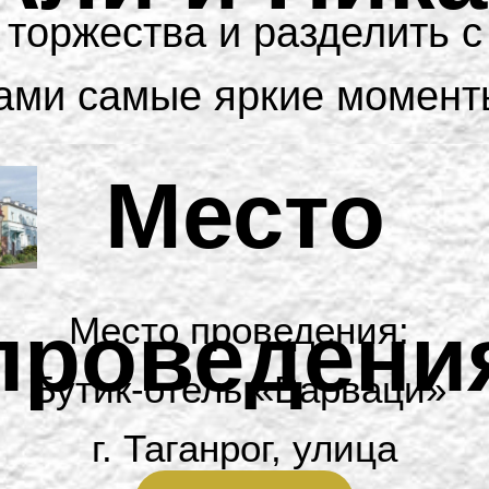
торжества и разделить с
ами самые яркие момент
Место
проведени
Место проведения:
Бутик-отель «Варваци»
г. Таганрог, улица