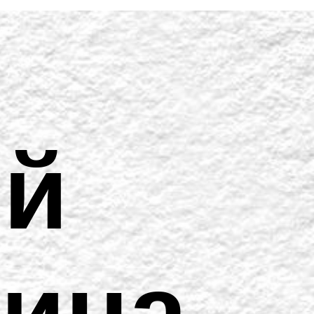
ий
рина