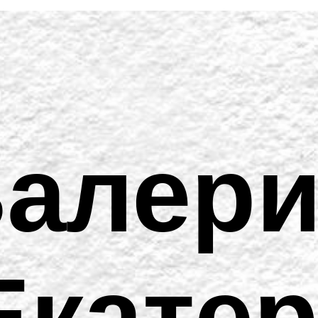
алер
Екате