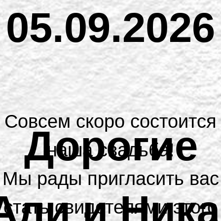
05.09.2026
Совсем скоро состоится
Дорогие
наша свадьба!
Мы рады пригласить вас
Али и Ника
стать свидетелями этого