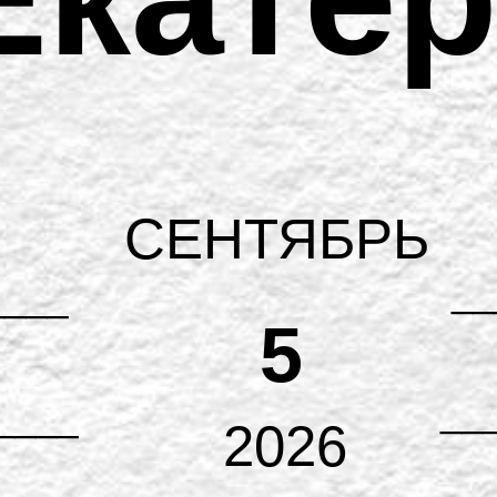
СЕНТЯБРЬ
__
____
5
__
____
2026