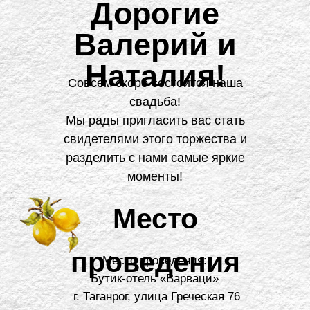
Дорогие
Валерий и
Наталия!
Совсем скоро состоится наша
свадьба!
Мы рады пригласить вас стать
свидетелями этого торжества и
разделить с нами самые яркие
моменты!
Место
проведения
Место проведения:
Бутик-отель «Варваци»
г. Таганрог, улица Греческая 76