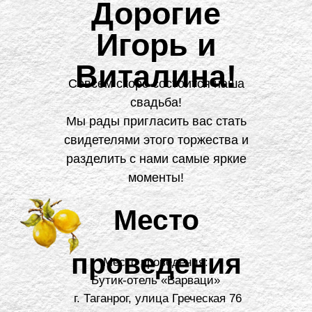
Дорогие
Игорь и
Виталина!
Совсем скоро состоится наша
свадьба!
Мы рады пригласить вас стать
свидетелями этого торжества и
разделить с нами самые яркие
моменты!
Место
проведения
Место проведения:
Бутик-отель «Варваци»
г. Таганрог, улица Греческая 76