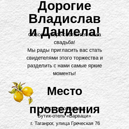
Дорогие
Владислав
и Даниела!
Совсем скоро состоится наша
свадьба!
Мы рады пригласить вас стать
свидетелями этого торжества и
разделить с нами самые яркие
моменты!
Место
проведения
Место проведения:
Бутик-отель «Варваци»
г. Таганрог, улица Греческая 76