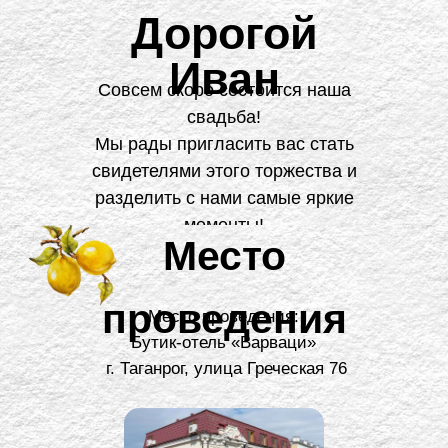
Дорогой
Иван
Совсем скоро состоится наша
свадьба!
Мы рады пригласить вас стать
свидетелями этого торжества и
разделить с нами самые яркие
моменты!
Место
проведения
Место проведения:
Бутик-отель «Варваци»
г. Таганрог, улица Греческая 76