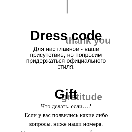
Dress code
thank you
Для нас главное - ваше
присутствие, но попросим
придержаться официального
стиля.
Начало банкета
Gift
16:30-
gratitude
Что делать, если…?
17:00
Если у вас появились какие либо
вопросы, ниже наши номера.