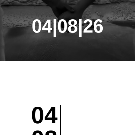
04|08|26
04