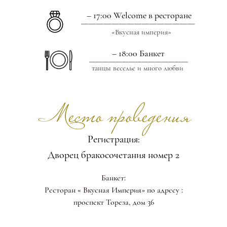
_______________
– 17:00 Welcome в ресторане
«Вкусная империя»
– 18:00 Банкет
_______________
танцы веселье и много любви
Место проведения
Регистрация:
Дворец бракосочетания номер 2
Банкет:
Ресторан « Вкусная Империя» по адресу :
проспект Тореза, дом 36