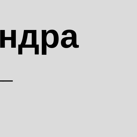
ндра
__