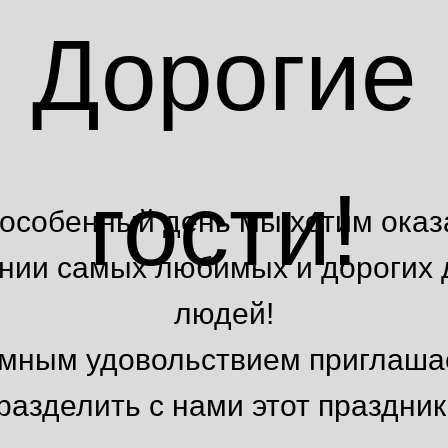
Дорогие
гости!
 особенный день мы хотим оказ
нии самых любимых и дорогих 
людей!
омным удовольствием приглаша
разделить с нами этот праздник