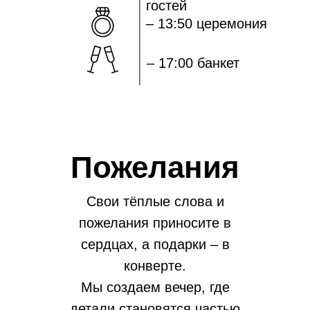
_______________
гостей
– 13:50 церемония
– 17:00 банкет
0
:
0
:
0
:
0
дней
часов
минут
секунд
Пожелания
Свои тёплые слова и
пожелания приносите в
сердцах, а подарки – в
конверте.
Мы создаем вечер, где
детали становятся частью