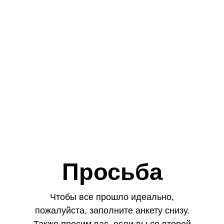
До свадьбы осталось:
28
:
9
:
5
:
49
дней
часов
минут
секунд
Просьба
Чтобы все прошло идеально,
пожалуйста, заполните анкету снизу.