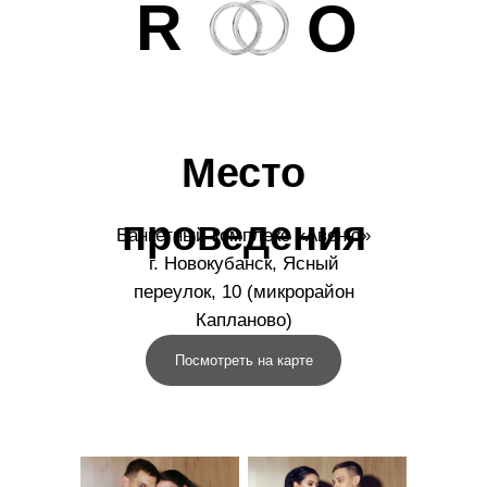
R
O
Место
проведения
Банкетный комплекс «Авеню»
г. Новокубанск, Ясный
переулок, 10 (микрорайон
Капланово)
Посмотреть на карте