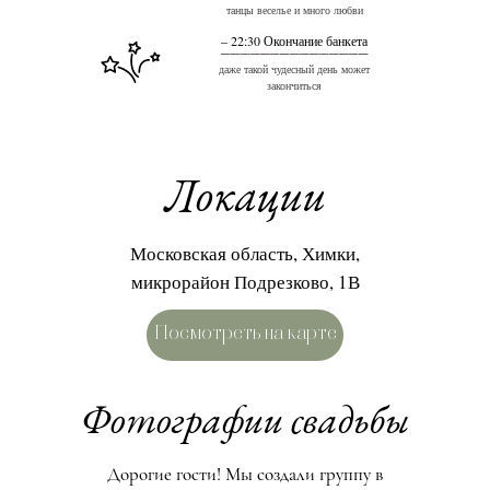
танцы веселье и много любви
– 22:30 Окончание банкета
_______________
даже такой чудесный день может
закончиться
Локации
Московская область, Химки,
микрорайон Подрезково, 1В
Посмотреть на карте
Фотографии свадьбы
Дорогие гости! Мы создали группу в