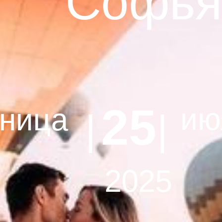
Софья
25
ию
тница
| |
2025