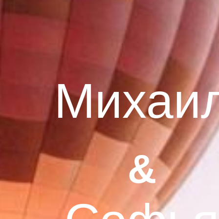
Михаи
&