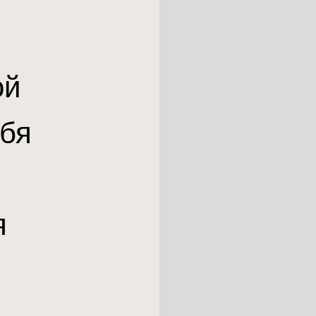
ой
ебя
я