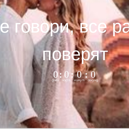
е говори, все р
поверят
0
:
0
:
0
:
0
дней
часов
минут
секунд