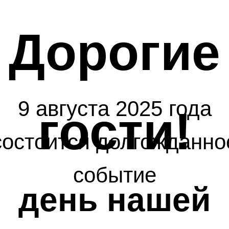
Дорогие
9 августа 2025 года
гости!
состоится долгожданно
событие
день нашей