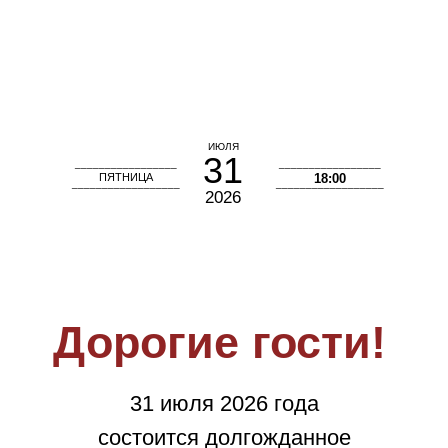
ИЮЛЯ
31
_________________
_________________
ПЯТНИЦА
18:00
__________________
__________________
2026
Дорогие гости!
Если в сердце живет любовь…
31 июля 2026 года
состоится долгожданное