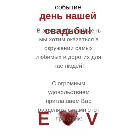
событие
день нашей
свадьбы!
В этот особенный день
мы хотим оказаться в
окружении самых
любимых и дорогих для
нас людей!
С огромным
удовольствием
приглашаем Вас
разделить с нами этот
E
V
праздник!