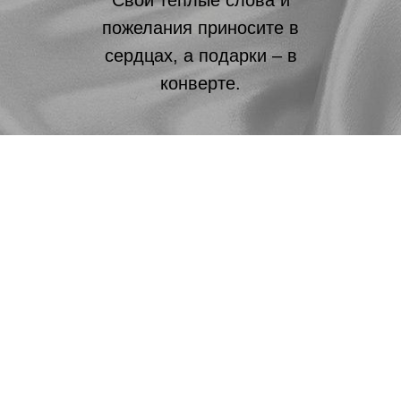
Свои тёплые слова и
пожелания приносите в
сердцах, а подарки – в
конверте.
18.07.2026
До свадьбы осталось: