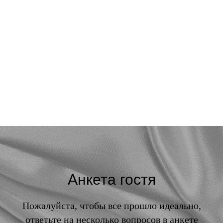
0
:
0
:
0
:
0
дней
часов
минут
секунд
Анкета гостя
Пожалуйста, чтобы все прошло идеально,
ответьте на несколько вопросов в анкете