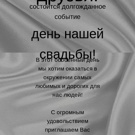
состоится долгожданное
событие
день нашей
свадьбы!
В этот особенный день
мы хотим оказаться в
окружении самых
любимых и дорогих для
нас людей!
С огромным
удовольствием
приглашаем Вас