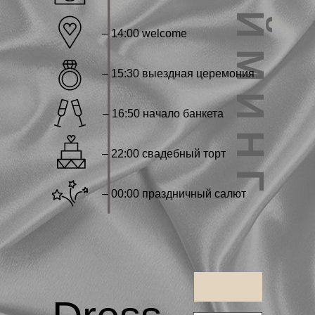
_______________
Т А Й М И Н Г
– 14:00 welcome
– 15:30 выездная церемония
– 16:50 начало банкета
– 22:00 свадебный торт
– 00:00 праздничный салют