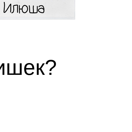
тишек?