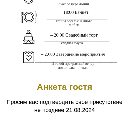
начало церемонии
– 18:00 Банкет
_______________
танцы веселье и много
любви
– 20:00 Свадебный торт
_______________
сладкая пауза
– 23:00 Завершение мероприятия
_______________
И такой прекрасный вечер
может закончиться
Анкета гостя
Просим вас подтвердить свое присутствие
не позднее 21.08.2024