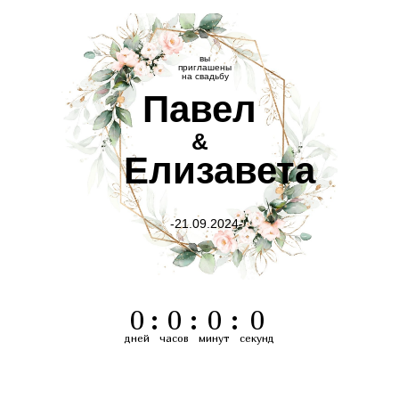
вы
приглашены
на свадьбу
Павел
&
Елизавета
-21.09.2024-
0
:
0
:
0
:
0
дней
часов
минут
секунд