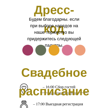
Дресс-
Будем благодарны. если
код
при выборе нарядов на
наше торжество вы
придержитесь следующей
палитры.
Свадебное
– 16:00 Сбор гостей
расписание
_______________
знакомства и общение
– 17:00 Выездная регистрация
_______________