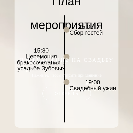
План
________________________
мероприятия
15:00
Сбор гостей
15:30
Церемония
ПРИГЛАШЕНИЕ НА СВАДЬБУ
бракосочетания в
усадьбе Зубовых
Нажмите, чтобы открыть приглашение
19:00
Свадебный ужин
ОТКРЫТЬ