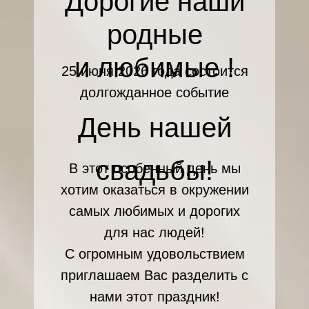
Дорогие наши
родные
и любимые !
25 июня 2026 года состоится
долгожданное событие
День нашей
свадьбы!
В этот особенный день мы
хотим оказаться в окружении
самых любимых и дорогих
для нас людей!
С огромным удовольствием
приглашаем Вас разделить с
нами этот праздник!