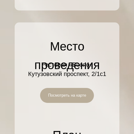
Место
проведения
Ресторан «Buono»
Кутузовский проспект, 2/1с1
Посмотреть на карте