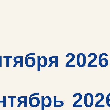
нтября 2026
нтябрь
202