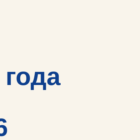
 года
6