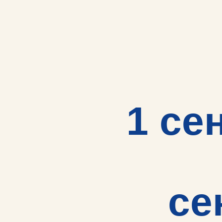
1 се
се