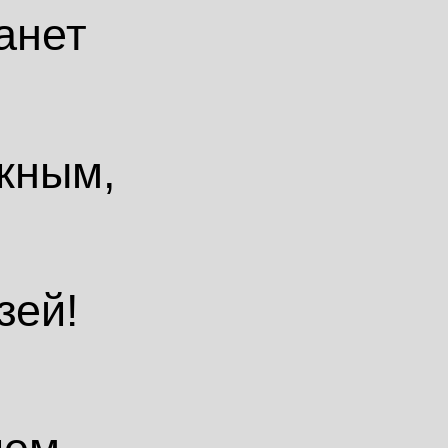
анет
жным,
зей!