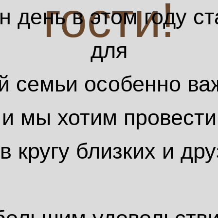
гости!
н день в этом году ст
для
й семьи особенно ва
и мы хотим провести
 в кругу близких и дру