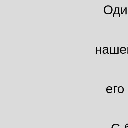
Оди
наше
его