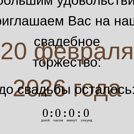
большим удовольств
риглашаем Вас на на
свадебное
20 февраля
торжество:
2026 года
до свадьбы осталось
0
:
0
:
0
:
0
дней
часов
минут
секунд