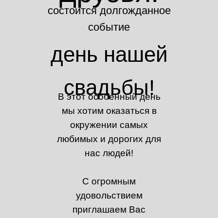
состоится долгожданное
событие
день нашей
свадьбы!
В этот особенный день
мы хотим оказаться в
окружении самых
любимых и дорогих для
нас людей!
С огромным
удовольствием
приглашаем Вас