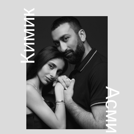
Кимик
Асмик