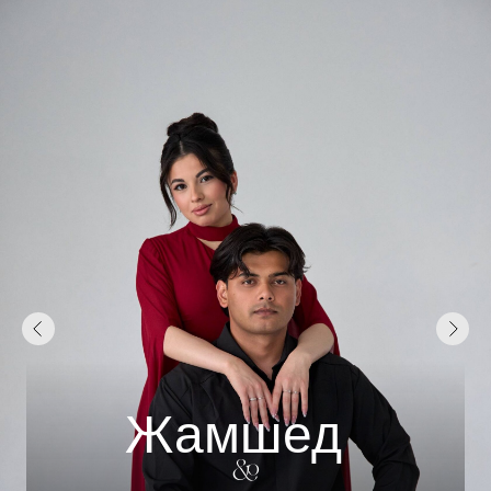
Жамшед
&