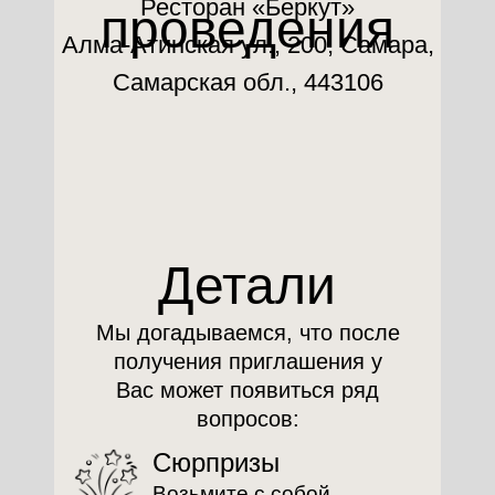
Ресторан «Беркут»
проведения
Алма-Атинская ул., 200, Самара,
Самарская обл., 443106
Детали
Мы догадываемся, что после
получения приглашения у
Вас может появиться ряд
вопросов:
Сюрпризы
Возьмите с собой