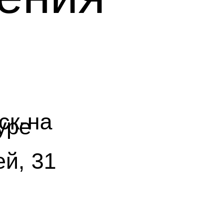
ск-на
уре
й, 31