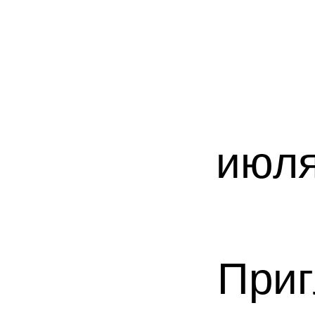
июл
Приг