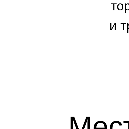
то
и 
Мес