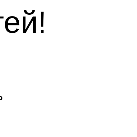
ей!
ь