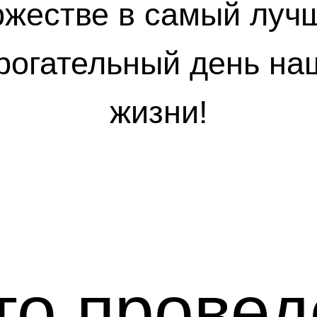
ржестве в самый луч
трогательный день на
жизни!
то провед