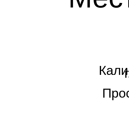
Кали
г
Про