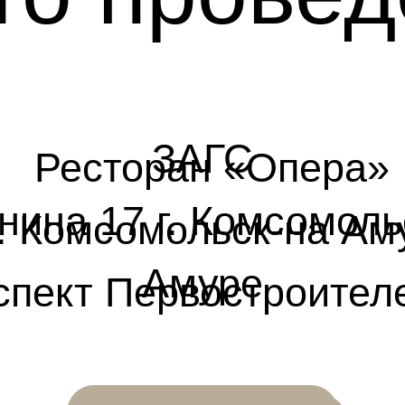
ЗАГС
Ресторан «Опера»
нина 17 г. Комсомоль
. Комсомольск-на Ам
Амуре
спект Первостроителе