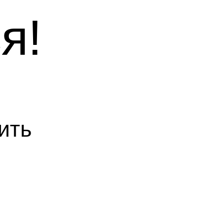
я!
ить