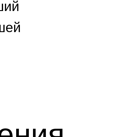
ший
шей
ения