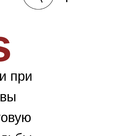
свадебной
s
церемонии,
можете
и при
присоединит
 вы
к нам!
товую