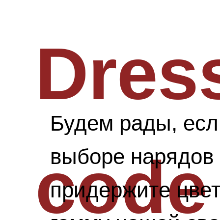
Dres
Будем рады, есл
выборе нарядов
code
придержите цве