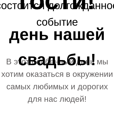
гости!
состоится долгожданно
событие
день нашей
свадьбы!
В этот особенный день мы
хотим оказаться в окружении
самых любимых и дорогих
для нас людей!