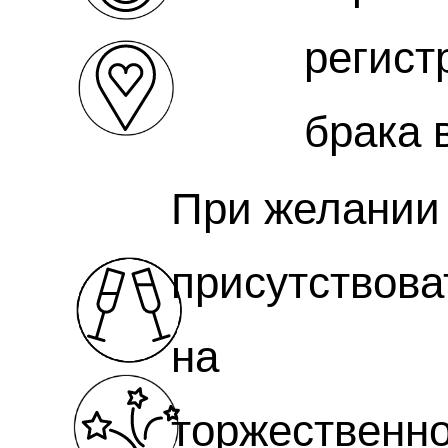
регист
брака 
При желании
присутствова
на
торжественн