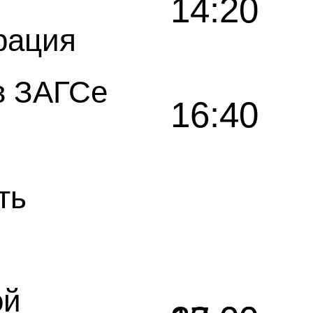
14:20
рация
в ЗАГСе
16:40
ть
ой