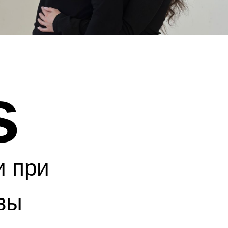
s
и при
вы