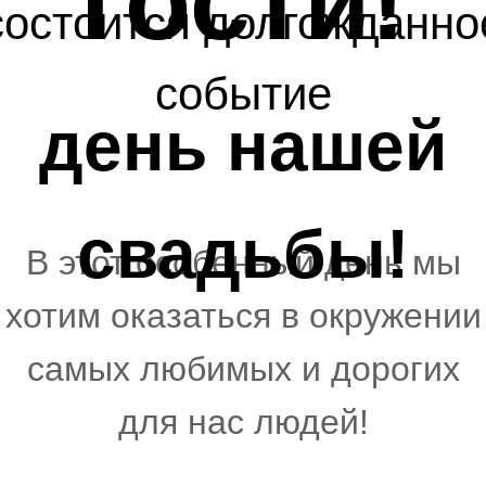
гости!
состоится долгожданно
событие
день нашей
свадьбы!
В этот особенный день мы
хотим оказаться в окружении
самых любимых и дорогих
для нас людей!