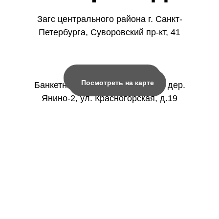
Загс центрального района г. Санкт-
Петербурга, Суворовский пр-кт, 41
Посмотреть на карте
Посмотреть на карте
Банкетный зал Кролик в шляпе, дер.
Янино-2, ул. Красногорская, д.19