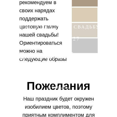
рекомендуем в
своих нарядах
поддержать
ПРИГЛАШЕНИЕ НА СВАДЬБУ
цветовую гамму
нашей свадьбы!
07 · 07 · 2027
Ориентироваться
можно на
Дмитрий & Наталья
следующие образы
и оттенки:
Нажмите, чтобы открыть приглашение
Пожелания
ОТКРЫТЬ
Наш праздник будет окружен
изобилием цветов, поэтому
приятным комплиментом для