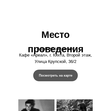
Место
проведения
Адрес проведения:
Кафе «Ареал», г. Кяхта, Второй этаж,
Улица Крупской, 36/2
Посмотреть на карте