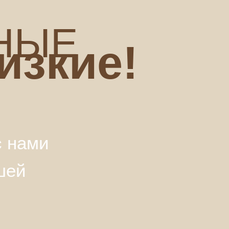
НЫЕ
изкие!
с нами
шей