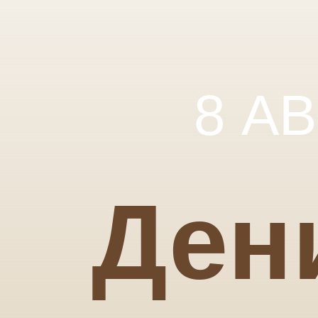
8 А
Ден