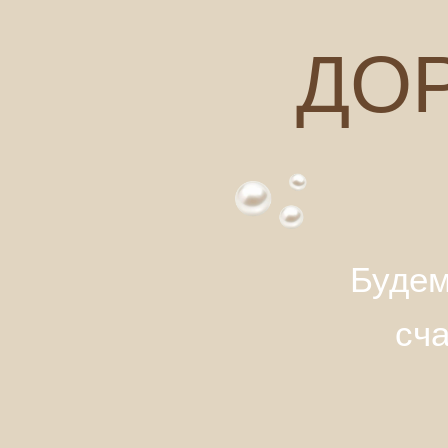
ДО
Будем
сч