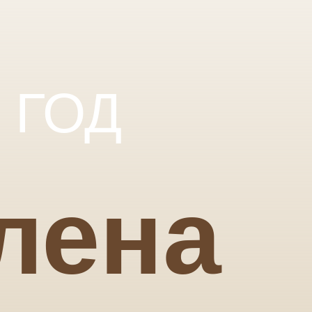
 ГОД
лена