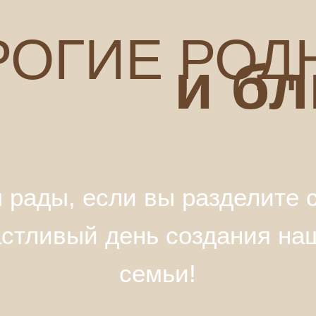
РОГИЕ РОД
и бл
 рады, если вы разделите 
астливый день создания на
семьи!