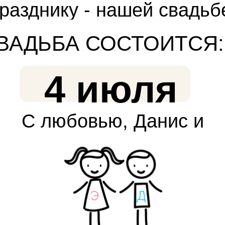
разднику - нашей свадьб
Будем рады, если это
ВАДЬБА СОСТОИТСЯ:
событие вы разделите
4 июля
вместе с нами.
С любовью, Данис и
Эльвира !