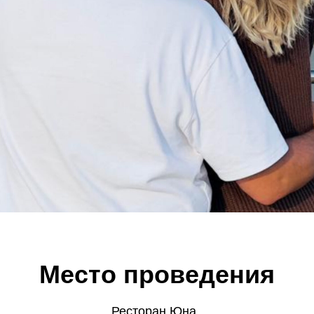
Тайминг
Место проведения
Ресторан Юна