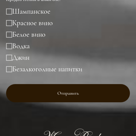
Просим не обременять себя
Шампанское
выбором цветов, Ваше
присутствие скрасит этот
Красное вино
день ярче любых букетов!
Приятным комплиментом
Белое вино
для нас вместо букета будет
бутылочка Вашего
Водка
любимого шампанского или
Джин
вина, где будут написаны
Ваши пожелания, день или
Безалкоголные напитки
особое событие, когда мы
должны будем ее открыть!
Отправить