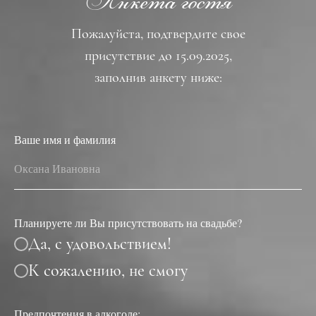
Анкета гостя
семейного таинства!
Пожалуйста, подтвердите свое
Маленькие гости
присутствие до 15.09.2025,
Подготовьтесь к
заполнив анкету ниже:
безудержному веселью на
нашей свадебной
вечеринке! Оставьте своих
деток под заботливым
Вступить в группу телеграм
Ваше имя и фамилия
присмотром и
присоединяйтесь к нам, в
этот неповторимый вечер
взрослые создают свои
собственные волшебные
моменты!
Планируете ли Вы присутствовать на свадьбе?
Да, с удовольствием!
К сожалению, не смогу
Цветы
Предпочтения в алкоголе: