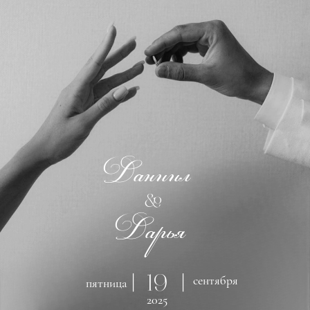
Даниил
&
Дарья
| |
сентября
19
пятница
2025