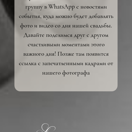
группу в WhatsApp с новостями
события, куда можно будет добавлять
фото и видео со дня нашей свадьбы.
Давайте поделимся друг с другом
счастливыми моментами этого
важного дня! Позже там появится
ссылка с запечатленными кадрами от
нашего фотографа
Небольшая просьба
От всего сердца просим Вас
воздержаться от криков
«Горько!» на нашем
празднике и сохранить
атмосферу уютного