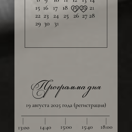
Программа дня
19 августа 2025 года (регистрация)
_______________
15:00
15:40
18:00
14:40
13:оо