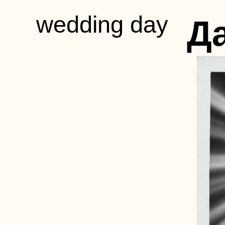
wedding day
Д