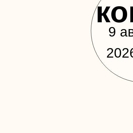
ко
9 а
202