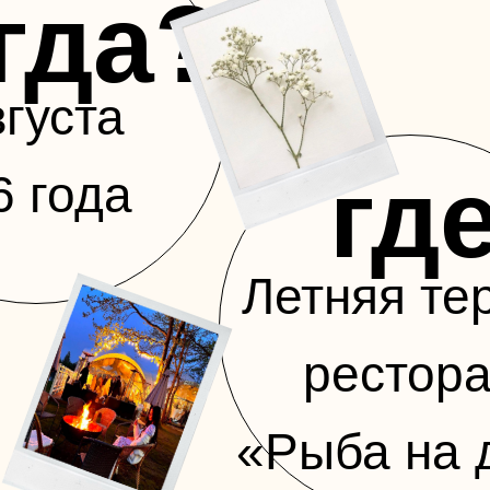
гда?
вгуста
гд
6 года
Летняя те
рестор
«Рыба на 