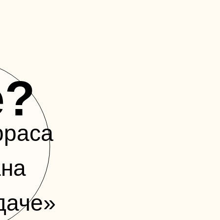
е?
рраса
ана
даче»