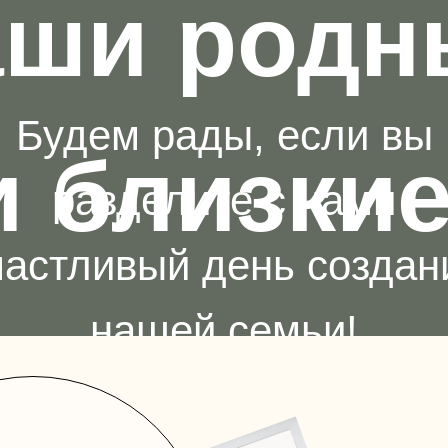
аши родн
Будем рады, если вы
и близкие
разделите с нами
частливый день создан
нашей семьи!