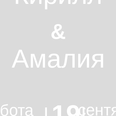
&
Амалия
19
сент
бота
| |