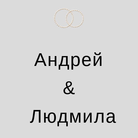
Андрей
&
Людмила
_______________