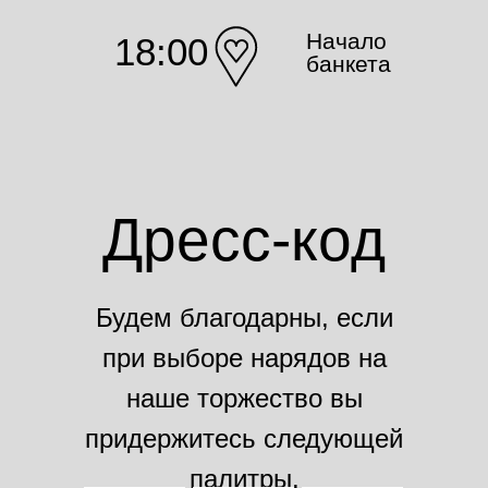
Начало
18:00
банкета
Посмотреть на карте
Дресс-код
Начало
18:00
Банкет:
Будем благодарны, если
банкета
город Ангарск, Дк
при выборе нарядов на
Энергетик, 40-й квартал,
Начало
наше торжество вы
банкета
1, 3 этаж
придержитесь следующей
палитры.