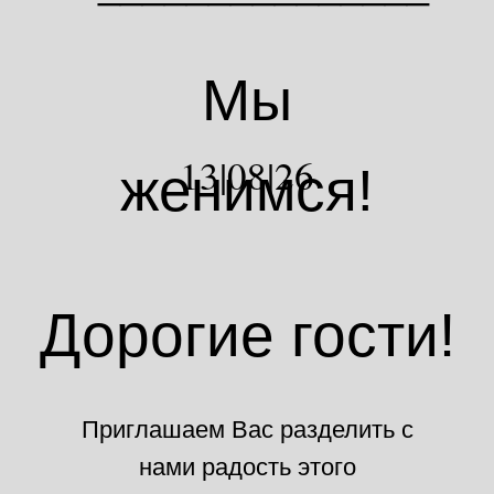
Мы
13|08|26
женимся!
Дорогие гости!
Приглашаем Вас разделить с
нами радость этого