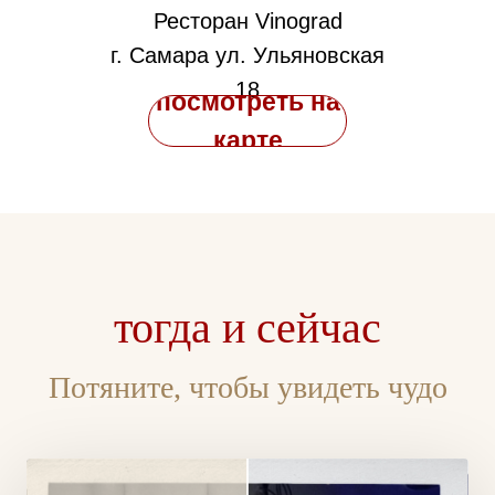
Ресторан Vinograd
г. Самара ул. Ульяновская
18
– 17:00 Банкет
посмотреть на
_______________
карте
танцы веселье и много любви
– 21:00 Торт
_______________
сладкая пауза
даже такой чудесный день м
закончиться
– 00:00 Окончание
_______________
вечера
тогда и сейчас
Потяните, чтобы увидеть чудо