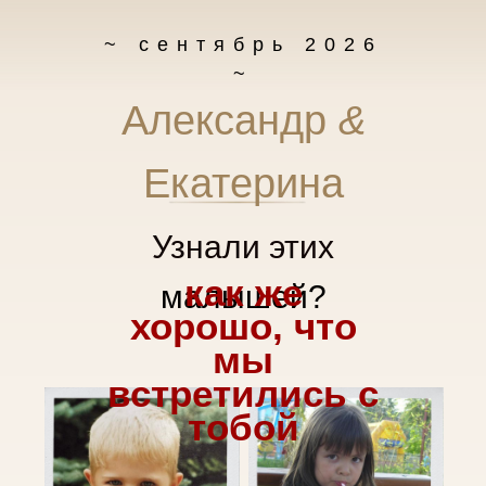
~ сентябрь 2026
~
Александр
&
Екатерина
Узнали этих
как же
малышей
?
хорошо, что
мы
встретились с
тобой