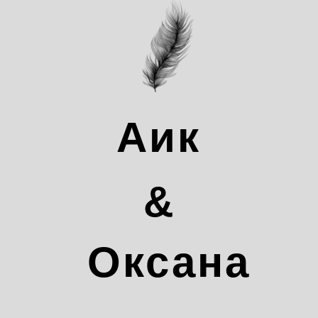
Аик
&
Оксана
_______________