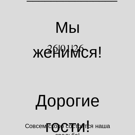
Мы
26|01|26
женимся!
Дорогие
гости!
Совсем скоро состоится наша